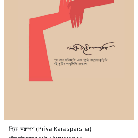
প্রিয় করস্পর্শ (Priya Karasparsha)