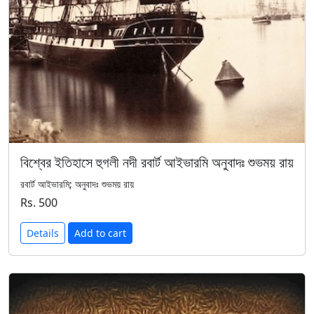
বিশ্বের ইতিহাসে হুগলী নদী রবার্ট আইভারমি অনুবাদঃ শুভময় রায়
রবার্ট আইভারমি; অনুবাদঃ শুভময় রায়
Rs. 500
Details
Add to cart