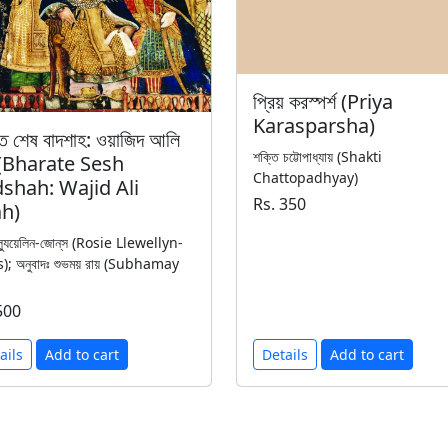
প্রিয় করস্পর্শ (Priya
Karasparsha)
ে শেষ বাদশাহ: ওয়াজিদ আলি
শক্তি চট্টোপাধ্যায় (Shakti
 (Bharate Sesh
Chattopadhyay)
shah: Wajid Ali
Rs. 350
h)
ল্যুয়েলিন-জোন্‌স (Rosie Llewellyn-
); অনুবাদঃ শুভময় রায় (Subhamay
500
ails
Add to cart
Details
Add to cart