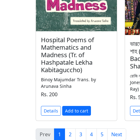
Hospital Poems of
ভারত
Mathematics and
শাহ
Madness (Tr. of
Bad
Hashpatale Lekha
Sha
Kabitaguccho)
রোজি 
Binoy Majumdar Trans. by
Jones
Arunava Sinha
Ray)
Rs. 200
Rs. 
Details
Add to cart
Det
Prev
1
2
3
4
5
Next