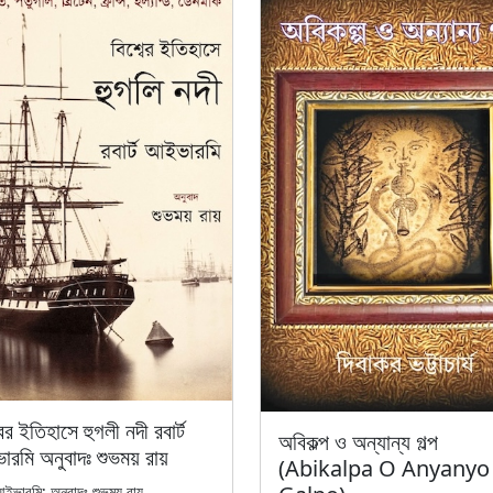
ের ইতিহাসে হুগলী নদী রবার্ট
অবিকল্প ও অন্যান্য গল্প
রমি অনুবাদঃ শুভময় রায়
(Abikalpa O Anyanyo
 আইভারমি; অনুবাদঃ শুভময় রায়