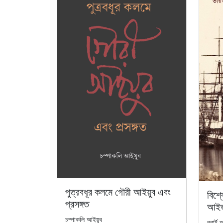
পুত্রবধূর কলমে গৌরী আইয়ুব এবং
বিশ্ব
প্রসঙ্গত
আইভা
চম্পাকলি আইয়ুব
রবার্ট